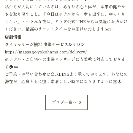
私たちが大切にしているのは、あなたの心と体が、本来の健やか
さを取り戻すこと。「今日はホテルから一歩も出ずに、ゆっくり
したい」……そんな夜は、どうぞ公式LINEからお気軽にお声がけ
ください。最高のリセットタイムをお届けいたします✉️✨
店舗情報
タイマッサージ横浜 出張サービス＆サロン
https://massage-yokohama.com/delivery/
※ホテル・ご自宅への出張マッサージにも柔軟に対応しておりま
す🏠🛏️
ご予約・お問い合わせは公式LINEより承っております。あなたの
滞在が、心身ともに整う素晴らしい時間になりますように✉️🌟
chevron_right
ブログ一覧へ