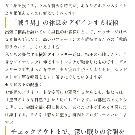
ぎに身を投じる。そんな贅沢な時間が、あなたのホテルステイを
より価値あるものに変えてくれます✨
「戦う男」の休息をデザインする技術
出張で横浜を訪れている男性のお客様にとって、マッサージは単
なる贅沢ではなく、高いパフォーマンスを維持するための「戦略
的リカバリー」といえます💪
私たちの提供する
横浜タイマッサージ
は、指圧の心地よさと、全
身をダイナミックに伸ばすストレッチが融合したものです。デス
クワークで丸まった背中や、歩き疲れて張った太ももを、セラピ
ストが丁寧な呼吸とともに解きほぐしていきます🍃
セラピストの配慮：
お客様のプライベートな空間にお邪魔するからこそ、私たちは
「空気のような自然さ」を大切にしています。お部屋の照明を少
し落とし、会話を最小限に抑えて、あなたの体が求める刺激にだ
け集中する。そんな「静かに整う」時間をプロデュースいたしま
す🌙
チェックアウトまで、深い眠りの余韻を