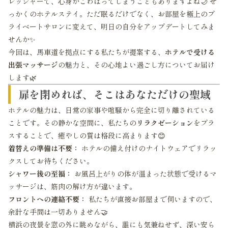
レッシャーで、心身がこわばってしまうこともありますよね🌙 せ
っかくのホテルステイ。ただ眠るだけでなく、お部屋を極上のプ
ライベートサロンに変えて、明日の自分をアップデートしてみま
せんか✨
今回は、馬車道を拠点にする私たちが提案する、
ホテルで受ける
出張マッサージ
の魅力と、その心地よい過ごし方についてお届け
します🌿
扉を閉めれば、そこはあなただけの聖域
ホテルの魅力は、日常の家事や喧騒から完全に切り離されている
ことです。その静かな空間に、私たちの
リラクゼーション
をプラ
スすることで、癒やしの質は格段に高まります😊
着替えの準備は不要：
ホテルの備え付けのナイトウェアでリラッ
クスしてお待ちください。
シャワー後の至福：
お風呂上がりの体が温まった状態で受けるマ
ッサージは、筋肉の解け方が違います。
フロントへの連絡不要：
私たちが直接お部屋まで伺いますので、
余計な手間は一切ありません🤝
横浜の夜景を窓の外に眺めながら、誰にも気兼ねせず、深い安ら