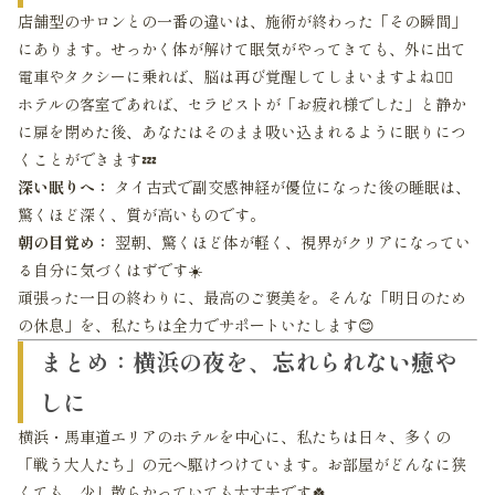
店舗型のサロンとの一番の違いは、施術が終わった「その瞬間」
にあります。せっかく体が解けて眠気がやってきても、外に出て
電車やタクシーに乗れば、脳は再び覚醒してしまいますよね🚶‍♂️
ホテルの客室であれば、セラピストが「お疲れ様でした」と静か
に扉を閉めた後、あなたはそのまま吸い込まれるように眠りにつ
くことができます💤
深い眠りへ：
タイ古式で副交感神経が優位になった後の睡眠は、
驚くほど深く、質が高いものです。
朝の目覚め：
翌朝、驚くほど体が軽く、視界がクリアになってい
る自分に気づくはずです☀️
頑張った一日の終わりに、最高のご褒美を。そんな「明日のため
の休息」を、私たちは全力でサポートいたします😊
まとめ：横浜の夜を、忘れられない癒や
しに
横浜・馬車道エリアのホテルを中心に、私たちは日々、多くの
「戦う大人たち」の元へ駆けつけています。お部屋がどんなに狭
くても、少し散らかっていても大丈夫です🍀