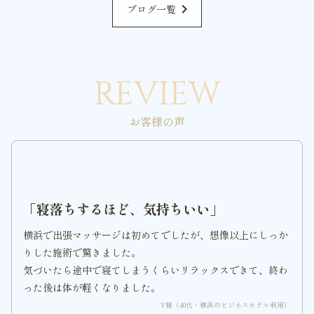
chevron_right
ブログ一覧
REVIEW
お客様の声
「寝落ちするほど、気持ちいい」
横浜で出張マッサージは初めてでしたが、想像以上にしっか
りした施術で驚きました。
気づいたら途中で寝てしまうくらいリラックスできて、終わ
った後は体が軽くなりました。
Y様（40代・横浜のビジネスホテル利用）