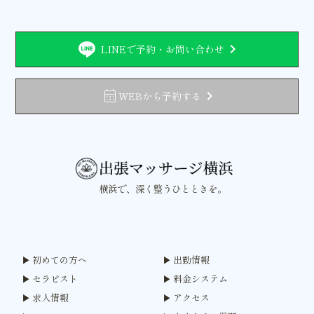
chevron_right
LINEで予約・お問い合わせ
calendar_month
chevron_right
WEBから予約する
横浜で、深く整うひとときを。
初めての方へ
出勤情報
セラピスト
料金システム
求人情報
アクセス