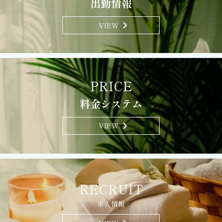
出勤情報
chevron_right
VIEW
PRICE
料金システム
chevron_right
VIEW
RECRUIT
求人情報