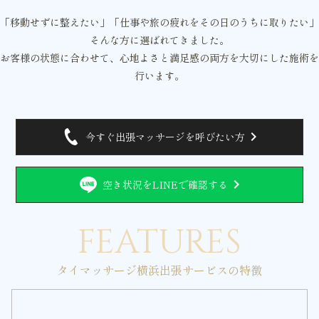
「移動せずに整えたい」「仕事や旅の疲れをその日のうちに取りたい」
そんな方に選ばれてきました。
お客様の状態に合わせて、心地よさと満足感の両方を大切にした施術を
行います。
chevron_right
今すぐ出張マッサージを呼びたい方
chevron_right
空き状況をLINEで確認する
FEATURES
タイマッサージ横浜出張サービスの特徴