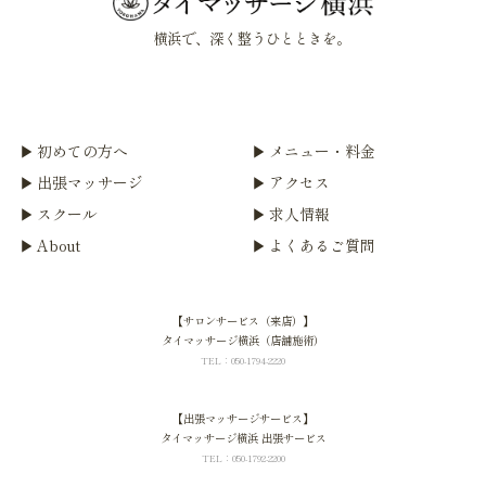
横浜で、深く整うひとときを。
初めての方へ
メニュー・料金
出張マッサージ
アクセス
スクール
求人情報
About
よくあるご質問
【サロンサービス（来店）】
タイマッサージ横浜（店舗施術）
TEL：050-1794-2220
【出張マッサージサービス】
タイマッサージ横浜 出張サービス
TEL：050-1792-2200
home