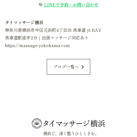
💚
LINEで予約・お問い合わせ
タイマッサージ横浜
神奈川県横浜市中区元浜町4丁目35 馬車道 yt BAY
馬車道駅徒歩2分｜出張マッサージ対応あり
https://massage-yokohama.com
chevron_right
ブログ一覧へ
横浜で、深く整うひとときを。