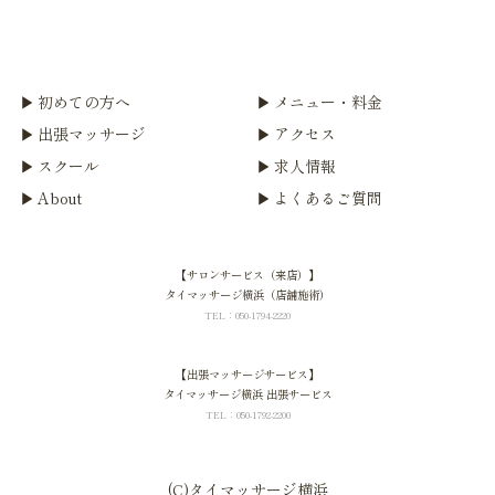
初めての方へ
メニュー・料金
出張マッサージ
アクセス
スクール
求人情報
About
よくあるご質問
【サロンサービス（来店）】
タイマッサージ横浜（店舗施術）
TEL：050-1794-2220
【出張マッサージサービス】
タイマッサージ横浜 出張サービス
TEL：050-1792-2200
home
サロン
(C)タイマッサージ横浜