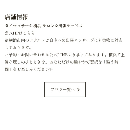
店舗情報
タイマッサージ横浜 サロン&出張サービス
公式HPはこちら
※横浜市内のホテル・ご自宅への出張マッサージにも柔軟に対応
しております。
ご予約・お問い合わせは公式LINEより承っております。横浜で上
質な癒しのひとときを。あなただけの穏やかで贅沢な「整う時
間」をお楽しみください✨
chevron_right
ブログ一覧へ