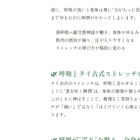
逆に、呼吸が浅いと身体は常に“力が入った状
までゆるむのに時間がかかってしまいます。
深呼吸＝副交感神経が働き、身体がゆるみ
筋肉の抵抗が減り、圧が入りやすくなる
ストレッチの伸び方が格段に変わる
🌿 呼吸とタイ古式ストレッ
タイ古式のストレッチは、呼吸と合わせるこ
とくに“息を吐く瞬間”は、身体の緊張が最も
このときに伸ばすことで、無理なく気持ちよ
チが「痛い」ではなく「ほどけていく心地よ
ります。
🌿 呼吸が“巡り”を整え、全