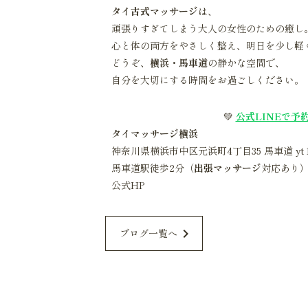
タイ古式マッサージ
は、
頑張りすぎてしまう大人の女性のための癒し
心と体の両方をやさしく整え、明日を少し軽
どうぞ、
横浜・馬車道
の静かな空間で、
自分を大切にする時間をお過ごしください。
💚
公式LINEで予
タイマッサージ横浜
神奈川県横浜市中区元浜町4丁目35 馬車道 yt 
馬車道駅徒歩2分（
出張マッサージ
対応あり
公式HP
chevron_right
ブログ一覧へ