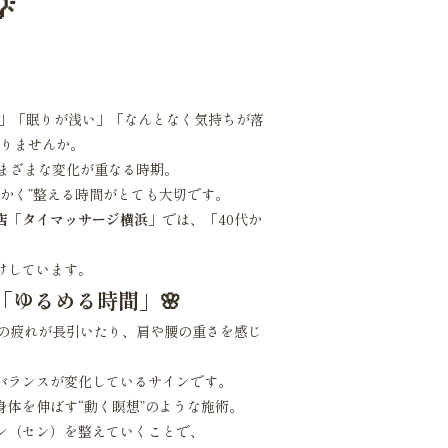

た」「眠りが浅い」「なんとなく気持ちが落
ありませんか。
さまざまな変化が重なる時期。
かく”整える時間がとても大切です。
店「タイマッサージ横浜」
では、「40代か
けしています。
「ゆるめる時間」🌸
しの疲れが長引いたり、肩や腰の重さを感じ
バランスが変化しているサインです。
体を伸ばす“動く瞑想”のような施術。
ン（セン）を整えていくことで、