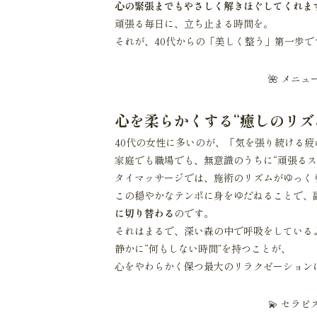
心の緊張までもやさしく解きほぐしてくれま
頑張る毎日に、立ち止まる時間を。
それが、40代からの「美しく整う」第一歩で
🌺
メニュ
心を柔らかくする“癒しのリズム
40代の女性に多いのが、「気を張り続ける疲
家庭でも職場でも、無意識のうちに“頑張るス
タイマッサージでは、施術のリズムがゆっく
この穏やかなテンポに身をゆだねることで、
に切り替わる
のです。
それはまるで、深い森の中で呼吸をしている
静かに“何もしない時間”を持つことが、
心をやわらかく保つ最大のリラクゼーション
💫
セラピ