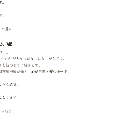
す。
す。
ーを見る
”🕊
れ」。
イッチ”が入りっぱなしになりがちです。
りと波のように続きます。
副交感神経が働き、
心が自然と安心モード
ような感覚。
になります。
スト紹介