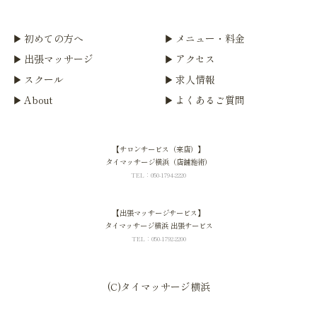
初めての方へ
メニュー・料金
出張マッサージ
アクセス
スクール
求人情報
About
よくあるご質問
【サロンサービス（来店）】
タイマッサージ横浜（店舗施術）
TEL：050-1794-2220
【出張マッサージサービス】
タイマッサージ横浜 出張サービス
TEL：050-1792-2200
home
サロン
(C)タイマッサージ横浜
shopping_bag
出張